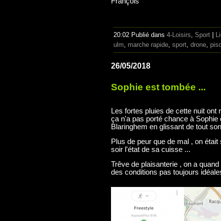
François
20:02 Publié dans
4-Loisirs
,
Sport
|
L
ulm
,
marche rapide
,
sport
,
drone
,
pis
26/05/2018
Sophie est tombée ...
Les fortes pluies de cette nuit ont
ça n'a pas porté chance à Sophie 
Blaringhem en glissant de tout son
Plus de peur que de mal , on était s
soir l'état de sa cuisse ...
Trêve de plaisanterie , on a quan
des conditions pas toujours idéales