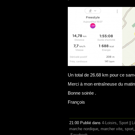
Un total de 26.68 km pour ce samed
Merci à mon entraîneuse du matin
Bonne soirée .
François
21:00 Publié dans
4-Loisirs
,
Sport
|
L
marche nordique
,
marcher vite
,
sport
Facebook