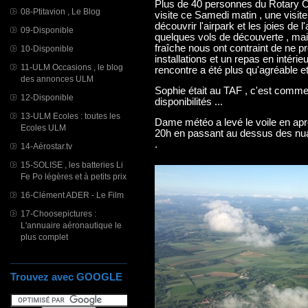
Plus de 40 personnes du Rotary 
08-Ptitavion , Le Blog
visite ce Samedi matin , une visi
découvrir l'airpark et les joies de 
09-Disponible
quelques vols de découverte , mais
fraîche nous ont contraint de ne p
10-Disponible
installations et un repas en intérieu
11-ULM Occasions , le blog
rencontre a été plus qu'agréable et
des annonces ULM
Sophie était au TAF , c'est comme 
12-Disponible
disponibilités ...
13-ULM Ecoles : toutes les
Dame météo a levé le voile en après
Ecoles ULM
20h en passant au dessus des nu
.
14-Aérostar.tv
15-SOLISE , les batteries Li
Fe Po légères et à petits prix
16-Clément ADER - Le Film
17-Choosepictures :
L'annuaire aéronautique le
plus complet
Trouvez avec GOOGLE