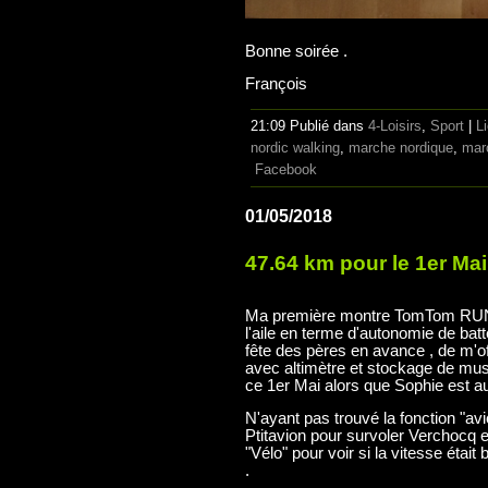
Bonne soirée .
François
21:09 Publié dans
4-Loisirs
,
Sport
|
L
nordic walking
,
marche nordique
,
mar
Facebook
01/05/2018
47.64 km pour le 1er Mai 
Ma première montre TomTom RUN
l'aile en terme d'autonomie de bat
fête des pères en avance , de m
avec altimètre et stockage de musi
ce 1er Mai alors que Sophie est au
N'ayant pas trouvé la fonction "av
Ptitavion pour survoler Verchocq et
"Vélo" pour voir si la vitesse était 
.