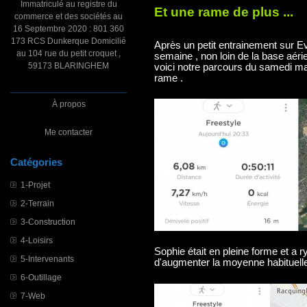
Immatriculé au registre du
Et une rame de plus ...
commerce et des sociétés au
16 Septembre 2020 : 801 360
173 RCS Dunkerque Domicilié
Après un petit entrainement sur E
au 104 rue du petit croquet ,
semaine , non loin de la base aéri
59173 BLARINGHEM
voici notre parcours du samedi m
rame .
À propos
Me contacter
Catégories
1-Projet
2-Terrain
3-Construction
4-Loisirs
Sophie était en pleine forme et a 
5-Intervenants
d'augmenter la moyenne habituelle
6-Outillage
7-Web