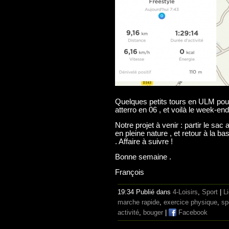
Quelques petits tours en ULM pour 
atterro en 06 , et voilà le week-end
Notre projet à venir : partir le sa
en pleine nature , et retour à la 
. Affaire à suivre !
Bonne semaine .
François
19:34 Publié dans
4-Loisirs
,
Sport
|
L
marche rapide
,
exercice physique
,
sp
activité
,
bouger
|
Facebook