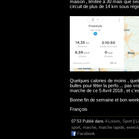
maison , limitée à 30 mais que se
circuit de plus de 14 km sous régi
Quelques calories de moins , quel
bulles pour fêter la perfo ... pas v
marche de ce 5 Avril 2018 , et c'est
Bonne fin de semaine et bon week
François
07:53 Publié dans
4-Loisirs
,
Sport
|
L
sport
,
marche
,
marche rapide
,
exerci
Facebook