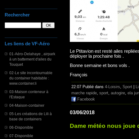
Rechercher
Les liens de VF-Aéro
Le Ptitavion est resté ailes repli
01-Aéro-Delahaye , airpark
déployer la prochaine fois .
à un battement d'ailes du
Touquet
Bonne semaine et bons vols .
02-Le site incontournable
François
du container habitable :
www.container.li
22:07 Publié dans
4-Loisirs
,
Sport
|
L
03-Maison conteneur à
marche rapide
,
sport
,
autogire
,
ela jun
l'Estaque
Facebook
04-Maison-container
03/06/2018
05-Les créations de Lili à
base de containers
Dame météo nous joue de
06-Disponible
07-Disponible