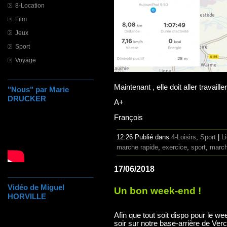
8-Location
Film
Jeux
Sport
Voyage
Maintenant , elle doit aller travaille
"Nous" par Marie
DRUCKER
A+
François
12:26 Publié dans
4-Loisirs
,
Sport
|
L
marche rapide
,
exercice
,
sport
,
march
17/06/2018
Vidéo de Miguel
Un bon week-end !
HORVILLE
Afin que tout soit dispo pour le 
soir sur notre base-arrière de Ver