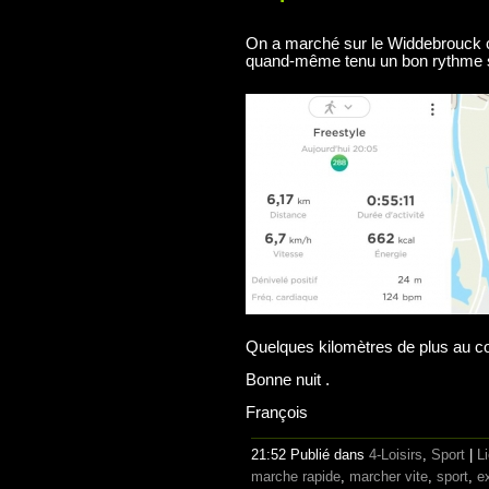
On a marché sur le Widdebrouck ce 
quand-même tenu un bon rythme sa
Quelques kilomètres de plus au c
Bonne nuit .
François
21:52 Publié dans
4-Loisirs
,
Sport
|
L
marche rapide
,
marcher vite
,
sport
,
e