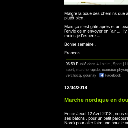
Malgré la boue des chemins dûe à l
plutôt bien .
Mais ça s'est gâté après et un be
l'envie de m'envoyer en l'air ... Il 
moins je l'espère ...
Bonne semaine .
François
06:59 Publié dans
4-Loisirs
,
Sport
|
L
sport
,
marche rapide
,
exercice physi
verchocq
,
gournay
|
Facebook
12/04/2018
Marche nordique en doub
En ce Jeudi 12 Avril 2018 , nous 
ses bâtons , pour un petit parcou
Nord) pour aller faire une boucle