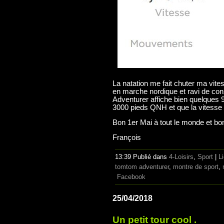
La natation me fait chuter ma vit
en marche nordique et ravi de co
Adventurer affiche bien quelques 
3000 pieds QNH et que la vitesse e
Bon 1er Mai à tout le monde et bon
François
13:39 Publié dans
4-Loisirs
,
Sport
|
L
tomtom adventurer
,
montre de sport
,
Facebook
25/04/2018
Un petit tour cool .