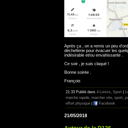
Après ça , on a remis un peu d'ord
déchetterie pour évacuer les quel
indésirable et/ou envahissante .
Ce soir , je suis claqué !
Bonne soirée .
François
21:33 Publié dans
4-Loisirs
,
Sport
|
L
marche rapide
,
marcher vite
,
sport
,
p
effort physique
|
Facebook
21/05/2018
Autour de la D126