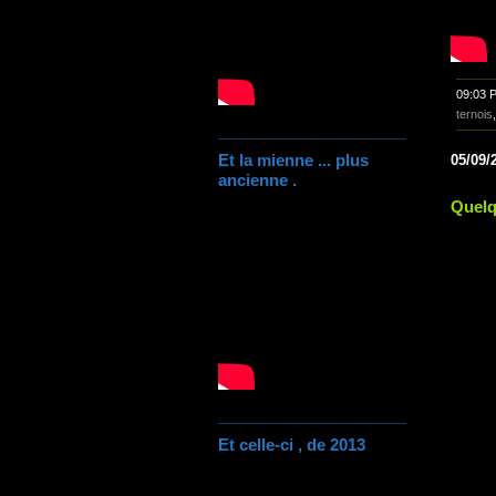
09:03 
ternois
Et la mienne ... plus
05/09/
ancienne .
Quelq
Et celle-ci , de 2013