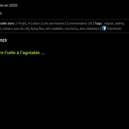
ls en 2020 .
is
Publié dans
1-Projet
,
4-Loisirs
|
Lien permanent
|
Commentaires (0)
| Tags :
mignet
,
balerit
,
0
,
subaru
,
pou du ciel
,
flying flea
,
ulm repliable
,
verchocq
,
aero delahaye
|
Facebook
2019
e l'utile à l'agréable ...