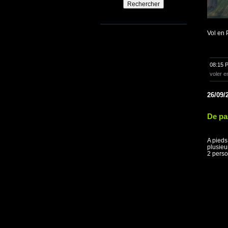
Vol en 
08:15 
voler e
26/09/
De pa
A pieds
plusieu
2 perso