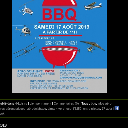
Publié dans
4-Loisirs
|
Lien permanent
|
Commentaires (0)
| Tags :
bbq
,
infos aéro
,
tres aéronautiques
,
aérodelahaye
,
airpark verchocq
,
lf6252
,
entre pilotes
,
17 aout
|
ook
2019