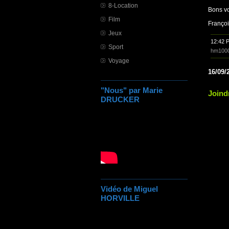
8-Location
Bons vo
Film
Franço
Jeux
12:42 
Sport
hm100
Voyage
16/09/
"Nous" par Marie
Joindr
DRUCKER
Vidéo de Miguel
HORVILLE