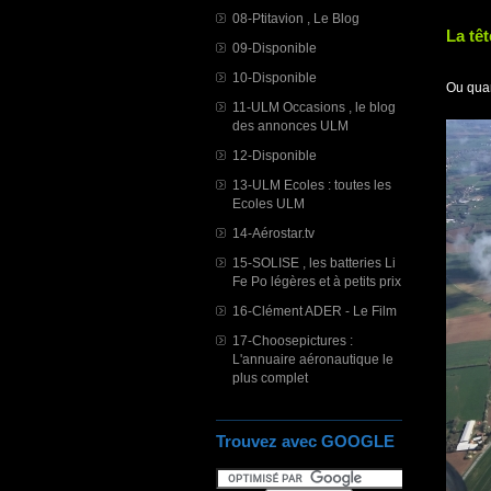
08-Ptitavion , Le Blog
La tê
09-Disponible
10-Disponible
Ou quan
11-ULM Occasions , le blog
des annonces ULM
12-Disponible
13-ULM Ecoles : toutes les
Ecoles ULM
14-Aérostar.tv
15-SOLISE , les batteries Li
Fe Po légères et à petits prix
16-Clément ADER - Le Film
17-Choosepictures :
L'annuaire aéronautique le
plus complet
Trouvez avec GOOGLE