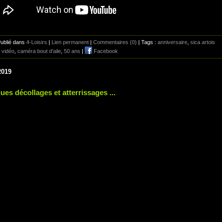
Publié dans
4-Loisirs
|
Lien permanent
|
Commentaires (0)
| Tags :
anniversaire
,
sica artois
,
vidéo
,
caméra bout d'aile
,
50 ans
|
Facebook
2019
ues décollages et atterrissages ...