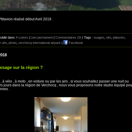
Ptitavion réalisé début Avril 2019 .
Publié dans
4-Loisirs
|
Lien permanent
|
Commentaires (0)
| Tags :
nuages
,
ulm
,
ptitavion
,
n ulm
,
photo
,
verchocq international airpark
|
Facebook
2018
ssage sur la région ?
 , à vélo , à moto , en voiture ou par les airs , si vous souhaitez passer une nuit ou
rs jours dans la région de Verchocq , nous vous proposons notre studio équipé pou
nnes .