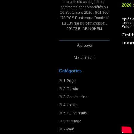
Immatriculé au registre du
2020 :
commerce et des sociétés au
16 Septembre 2020 : 801 360
173 RCS Dunkerque Domicilié
Après a
Portuga
au 104 rue du petit croquet ,
Subaru 
59173 BLARINGHEM
C'est d
En atte
À propos
Me contacter
Catégories
1-Projet
2-Terrain
3-Construction
4-Loisirs
5-Intervenants
6-Outillage
7-Web