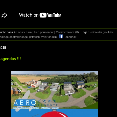
Publié dans
4-Loisirs
,
Film
|
Lien permanent
|
Commentaires (0)
| Tags :
vidéo ulm
,
youtube
collage et atterrissage
,
ptitavion
,
voler en ulm
|
Facebook
2019
 agendas !!!