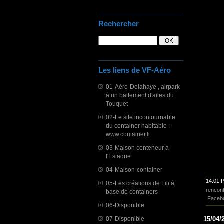
Rechercher
Les liens de VF-Aéro
01-Aéro-Delahaye , airpark
à un battement d'ailes du
Touquet
02-Le site incontournable
du container habitable :
www.container.li
03-Maison conteneur à
l'Estaque
04-Maison-container
14:01 
05-Les créations de Lili à
rencon
base de containers
Faceb
06-Disponible
07-Disponible
15/04/