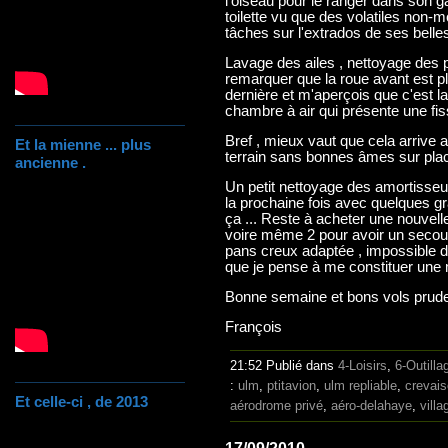
l'oiseau pour le ranger dans son gar
toilette vu que des volatiles non-m
tâches sur l'extrados de ses belles
Lavage des ailes , nettoyage des p
remarquer que la roue avant est p
dernière et m'aperçois que c'est la
chambre à air qui présente une fiss
Bref , mieux vaut que cela arrive 
Et la mienne ... plus
terrain sans bonnes âmes sur plac
ancienne .
Un petit nettoyage des amortisseu
la prochaine fois avec quelques g
ça ... Reste à acheter une nouvell
voire même 2 pour avoir un secours
pans creux adaptée , impossible d
que je pense à me constituer une m
Bonne semaine et bons vols prude
François
21:52 Publié dans
4-Loisirs
,
6-Outilla
:
ulm
,
ptitavion
,
ulm repliable
,
crevai
Et celle-ci , de 2013
aérodrome privé
,
aéro-delahaye
,
vill