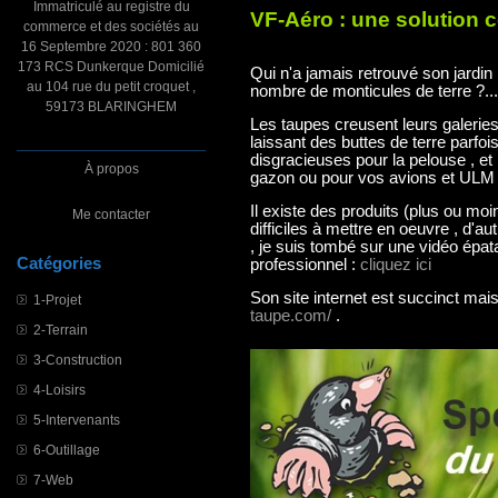
Immatriculé au registre du
VF-Aéro : une solution co
commerce et des sociétés au
16 Septembre 2020 : 801 360
173 RCS Dunkerque Domicilié
Qui n'a jamais retrouvé son jardin 
au 104 rue du petit croquet ,
nombre de monticules de terre ?...
59173 BLARINGHEM
Les taupes creusent leurs galeries
laissant des buttes de terre parfo
disgracieuses pour la pelouse , et
À propos
gazon ou pour vos avions et ULM 
Il existe des produits (plus ou mo
Me contacter
difficiles à mettre en oeuvre , d'au
, je suis tombé sur une vidéo épa
Catégories
professionnel :
cliquez ici
Son site internet est succinct mais
1-Projet
taupe.com/
.
2-Terrain
3-Construction
4-Loisirs
5-Intervenants
6-Outillage
7-Web