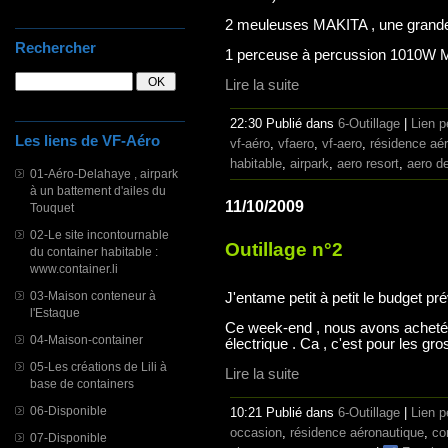
2 meuleuses MAKITA , une grande e
Rechercher
1 perceuse à percussion 1010W 
Lire la suite
22:30 Publié dans
6-Outillage
|
Lien 
Les liens de VF-Aéro
vf-aéro
,
vfaero
,
vf-aero
,
résidence aé
habitable
,
airpark
,
aero resort
,
aero d
01-Aéro-Delahaye , airpark
à un battement d'ailes du
11/10/2009
Touquet
02-Le site incontournable
Outillage n°2
du container habitable :
www.container.li
03-Maison conteneur à
J'entame petit à petit le budget prév
l'Estaque
Ce week-end , nous avons acheté l
04-Maison-container
électrique . Ca , c'est pour les g
05-Les créations de Lili à
Lire la suite
base de containers
06-Disponible
10:21 Publié dans
6-Outillage
|
Lien 
occasion
,
résidence aéronautique
,
co
07-Disponible