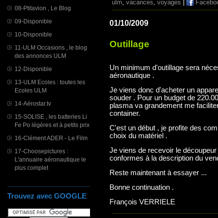
ulm
,
vacances
,
voyages
|
Facebo
08-Ptitavion , Le Blog
09-Disponible
01/10/2009
10-Disponible
Outillage
11-ULM Occasions , le blog
des annonces ULM
Un minimum d'outillage sera néces
12-Disponible
aéronautique .
13-ULM Ecoles : toutes les
Je viens donc d'acheter un appare
Ecoles ULM
souder . Pour un budget de 220.00
14-Aérostar.tv
plasma va grandement me faciliter
container.
15-SOLISE , les batteries Li
Fe Po légères et à petits prix
C'est un début , je profite des co
choix du matériel .
16-Clément ADER - Le Film
Je viens de recevoir le découpeur 
17-Choosepictures :
conformes à la description du ven
L'annuaire aéronautique le
plus complet
Reste maintenant à essayer ...
Bonne continuation .
Trouvez avec GOOGLE
François VERRIELE