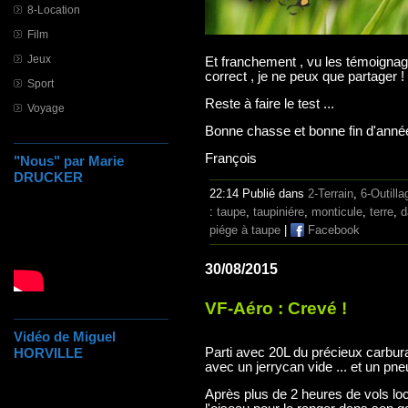
8-Location
Film
Jeux
Et franchement , vu les témoignage
correct , je ne peux que partager !
Sport
Reste à faire le test ...
Voyage
Bonne chasse et bonne fin d'année
François
"Nous" par Marie
DRUCKER
22:14 Publié dans
2-Terrain
,
6-Outilla
:
taupe
,
taupiniére
,
monticule
,
terre
,
d
piége à taupe
|
Facebook
30/08/2015
VF-Aéro : Crevé !
Vidéo de Miguel
HORVILLE
Parti avec 20L du précieux carbur
avec un jerrycan vide ... et un pne
Après plus de 2 heures de vols loc