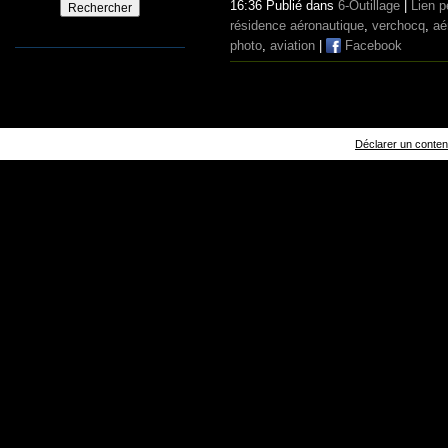
16:36 Publié dans
6-Outillage
|
Lien 
résidence aéronautique
,
verchocq
,
aé
photo
,
aviation
|
Facebook
Déclarer un contenu 