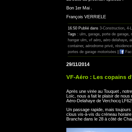
Bon 1er Mai .
François VERRIELE
16:50 Publié dans
3-Construction
,
4-L
Tags :
ulm
,
garage
,
porte de garage
,
hangar ulm
,
vf aéro
,
aéro delahaye
,
a
container
,
aérodrome privé
,
résidence
portes de garage motorisées
|
Fac
29/11/2014
VF-Aéro : Les copains d
Après une virée au Touquet , no
Loïc, nous a fait le plaisir de nous
Aéro-Delahaye de Verchocq LF62
Un passage rapide, mais toujours 
clous vis-à-vis du créneau horaire
Branche dans le 28 à côté de Char