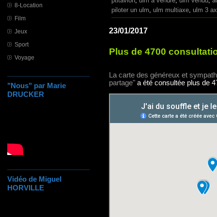
ptitavion
,
ulm a vendre
,
ulm vendu
,
a
8-Location
piloter un ulm
,
ulm multiaxe
,
ulm 3 ax
Film
23/01/2017
Jeux
Sport
Plus de 4700 consultatio
Voyage
La carte des généreux et sympathiq
partage"
a été consultée plus de 47
"Nous" par Marie
DRUCKER
Vidéo de Miguel
HORVILLE