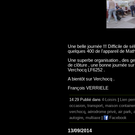
Une belle journée !!! Difficile de s
quelques 400 de l'appareil de Math
Une superbe organisation , des ge
de clôture , une bonne journée sur
Verchocq LF6252 .
A bientôt sur Verchocq .
François VERRIELE
14:29 Publié dans
4-Loisirs
|
Lien pe
occasion
,
transport
,
maison container
verchocq
,
aérodrome privé
,
air park
,
autogire
,
multiaxe
|
Facebook
13/09/2014