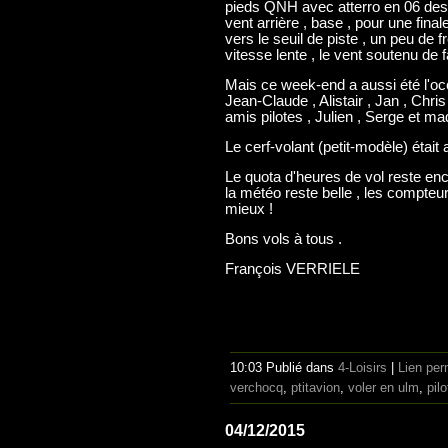
pieds QNH avec atterro en 06 desc
vent arrière , base , pour une fina
vers le seuil de piste , un peu de f
vitesse lente , le vent soutenu de
Mais ce week-end a aussi été l'occ
Jean-Claude , Alistair , Jan , Chri
amis pilotes , Julien , Serge et m
Le cerf-volant (petit-modèle) était 
Le quota d'heures de vol reste enc
la météo reste belle , les compteur
mieux !
Bons vols à tous .
François VERRIELE
10:03 Publié dans
4-Loisirs
|
Lien pe
verchocq
,
ptitavion
,
voler en ulm
,
pil
04/12/2015