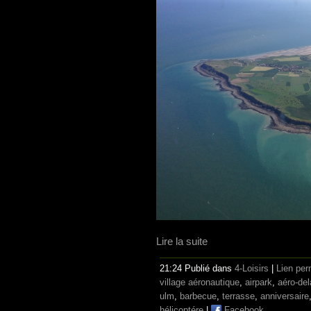
Lire la suite
21:24 Publié dans
4-Loisirs
|
Lien pe
village aéronautique
,
airpark
,
aéro-de
ulm
,
barbecue
,
terrasse
,
anniversaire
hélicoptére
|
Facebook