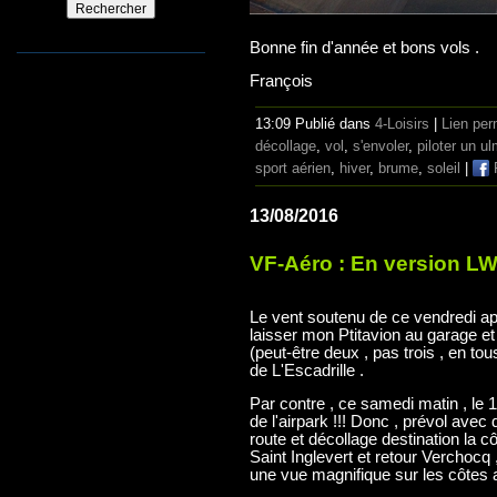
Bonne fin d'année et bons vols .
François
13:09 Publié dans
4-Loisirs
|
Lien pe
décollage
,
vol
,
s'envoler
,
piloter un u
sport aérien
,
hiver
,
brume
,
soleil
|
13/08/2016
VF-Aéro : En version L
Le vent soutenu de ce vendredi apr
laisser mon Ptitavion au garage et à
(peut-être deux , pas trois , en to
de L'Escadrille .
Par contre , ce samedi matin , le 
de l'airpark !!! Donc , prévol ave
route et décollage destination la 
Saint Inglevert et retour Verchocq ,
une vue magnifique sur les côtes 