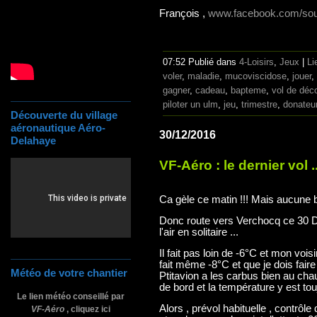
François ,
www.facebook.com/souf
07:52 Publié dans
4-Loisirs
,
Jeux
|
Li
voler
,
maladie
,
mucoviscidose
,
jouer
,
gagner
,
cadeau
,
bapteme
,
vol de déc
piloter un ulm
,
jeu
,
trimestre
,
donateu
Découverte du village
aéronautique Aéro-
30/12/2016
Delahaye
VF-Aéro : le dernier vol ..
Ca gèle ce matin !!! Mais aucune br
Donc route vers Verchocq ce 30 
l'air en solitaire ...
Il fait pas loin de -6°C et mon voi
fait même -8°C et que je dois fair
Météo de votre chantier
Ptitavion a les carbus bien au cha
de bord et la température y est tou
Le lien météo conseillé par
Alors , prévol habituelle , contrôle
VF-Aéro
, cliquez ici