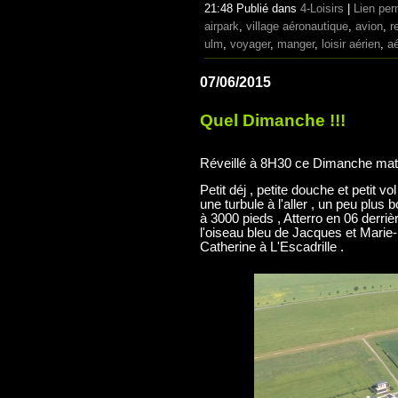
21:48 Publié dans
4-Loisirs
|
Lien pe
airpark
,
village aéronautique
,
avion
,
r
ulm
,
voyager
,
manger
,
loisir aérien
,
a
07/06/2015
Quel Dimanche !!!
Réveillé à 8H30 ce Dimanche matin , 
Petit déj , petite douche et petit v
une turbule à l'aller , un peu plu
à 3000 pieds , Atterro en 06 derriè
l'oiseau bleu de Jacques et Marie-
Catherine à L'Escadrille .