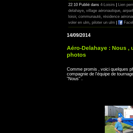
22:10 Publié dans
4-Loisirs
|
Lien pe
delahaye
,
village aéronautique
,
airpar
loisir
,
communauté
,
résidence aérona
voler en ulm
,
piloter un ulm
|
Face
14/09/2014
Aéro-Delahaye : Nous , 
photos
Comme promis , voici quelques ph
compagnie de l'équipe de tournag
"Nous" .