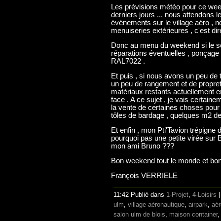
Les prévisions météo pour ce w
derniers jours ... nous attendons le
événements sur le village aéro , 
menuiseries extérieures , c'est dir
Donc au menu du weekend si le sol
réparations éventuelles , ponçage ,
RAL7022 .
Et puis , si nous avons un peu d
un peu de rangement et de propret
matériaux restants actuellement en
face . A ce sujet , je vais certaine
la vente de certaines choses pour l
tôles de bardage , quelques m2 de cl
Et enfin , mon Pti'Tavion trépigne 
pourquoi pas une petite virée sur B
mon ami Bruno ???
Bon weekend tout le monde et bon
François VERRIELE
11:42 Publié dans
1-Projet
,
4-Loisirs
ulm
,
village aéronautique
,
airpark
,
aér
salon ulm de blois
,
maison container