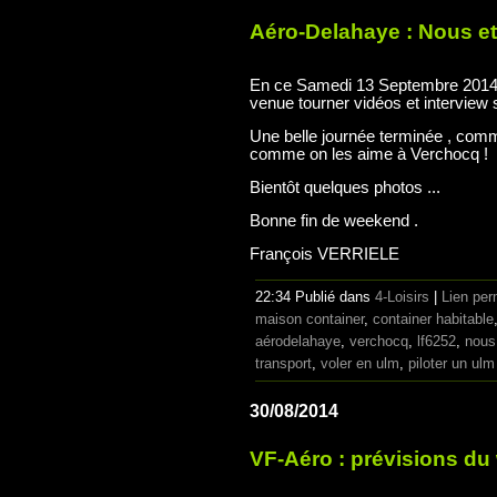
Aéro-Delahaye : Nous et 
En ce Samedi 13 Septembre 2014 ,
venue tourner vidéos et interview s
Une belle journée terminée , comm
comme on les aime à Verchocq !
Bientôt quelques photos ...
Bonne fin de weekend .
François VERRIELE
22:34 Publié dans
4-Loisirs
|
Lien pe
maison container
,
container habitable
aérodelahaye
,
verchocq
,
lf6252
,
nous
transport
,
voler en ulm
,
piloter un ulm
30/08/2014
VF-Aéro : prévisions du 