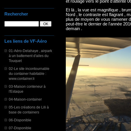
et roulage vers le point d'attente 0
Et là , la vue est magnifique , br
Rechercher
Nord , le contraste est flagrant , 
plus de moyen de vous ramener d'
peut-être le dernier de l'année 201
demain .
Les liens de VF-Aéro
01-Aéro-Delahaye , airpark
à un battement d'ailes du
Touquet
02-Le site incontournable
du container habitable :
www.container.li
03-Maison conteneur à
l'Estaque
04-Maison-container
05-Les créations de Lili à
base de containers
06-Disponible
07-Disponible