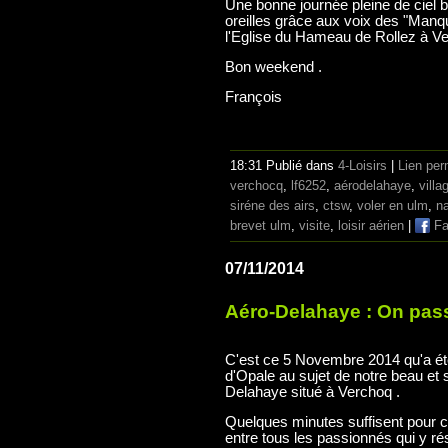
Une bonne journée pleine de ciel b
oreilles grâce aux voix des "Manqu
l'Eglise du Hameau de Rollez à Ve
Bon weekend .
François
18:31 Publié dans
4-Loisirs
|
Lien pe
verchocq
,
lf6252
,
aérodelahaye
,
villa
siréne des airs
,
ctsw
,
voler en ulm
,
na
brevet ulm
,
visite
,
loisir aérien
|
Fa
07/11/2014
Aéro-Delahaye : On passe 
C'est ce 5 Novembre 2014 qu'a été
d'Opale au sujet de notre beau et
Delahaye situé à Verchoq .
Quelques minutes suffisent pour c
entre tous les passionnés qui y rés