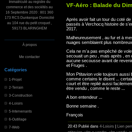
Immatriculé au registre du
VF-Aéro : Balade du Di
commerce et des sociétés au
16 Septembre 2020 : 801 360
173 RCS Dunkerque Domicilié
Après avoir fait un tour du coté 
au 104 rue du petit croquet ,
passés à Verchocq histoire de s'en
59173 BLARINGHEM
2017.
Malheureusement , au fur et à mes
nuages semblaient plus nombreux ,
À propos
Cela ne m'a pas empêché de voler
secouait un peu , mais après , en d
Me contacter
aucune secousse avant de revenir
et Fruges .
Catégories
Mon Ptitavion vole toujours aussi 
comme certains le disent ... certai
1-Projet
court et être replié aussi facileme
2-Terrain
être vendu , comme le reste ...
3-Construction
A bon entendeur ...
4-Loisirs
Bonne semaine .
5-Intervenants
François
6-Outillage
20:43 Publié dans
4-Loisirs
|
Lien pe
7-Web