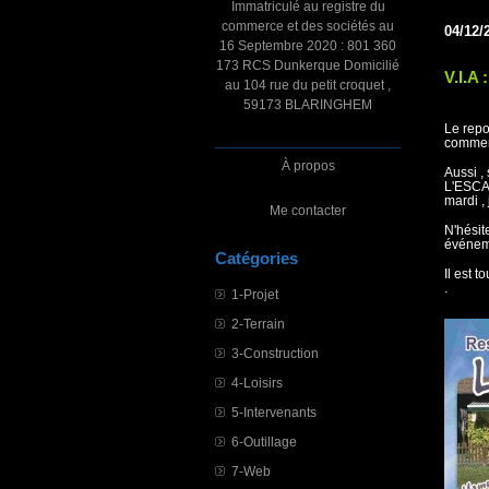
Immatriculé au registre du
commerce et des sociétés au
04/12/
16 Septembre 2020 : 801 360
173 RCS Dunkerque Domicilié
V.I.A 
au 104 rue du petit croquet ,
59173 BLARINGHEM
Le rep
comment
À propos
Aussi ,
L'ESCAD
mardi ,
Me contacter
N'hésit
événem
Catégories
Il est 
.
1-Projet
2-Terrain
3-Construction
4-Loisirs
5-Intervenants
6-Outillage
7-Web