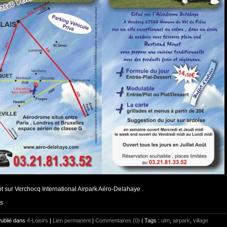
ôt sur Verchocq International Airpark Aéro-Delahaye .
is
Publié dans
4-Loisirs
|
Lien permanent
|
Commentaires (0)
| Tags :
ulm
,
airpark
,
village