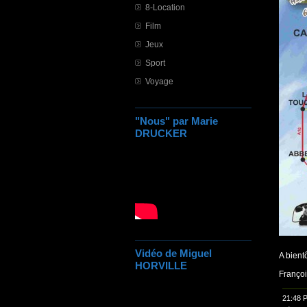
8-Location
Film
Jeux
Sport
Voyage
"Nous" par Marie
DRUCKER
Vidéo de Miguel
A bient
HORVILLE
Franço
21:48 