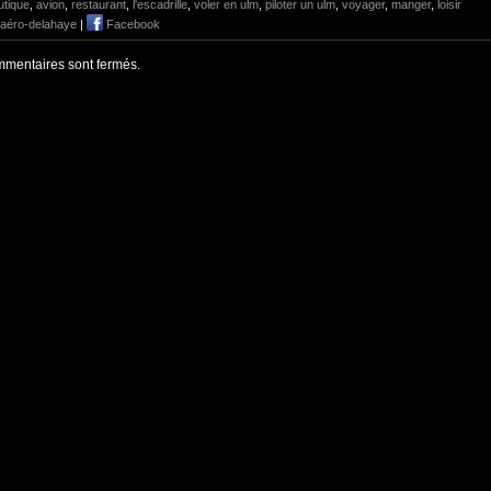
utique
,
avion
,
restaurant
,
l'escadrille
,
voler en ulm
,
piloter un ulm
,
voyager
,
manger
,
loisir
aéro-delahaye
|
Facebook
mentaires sont fermés.