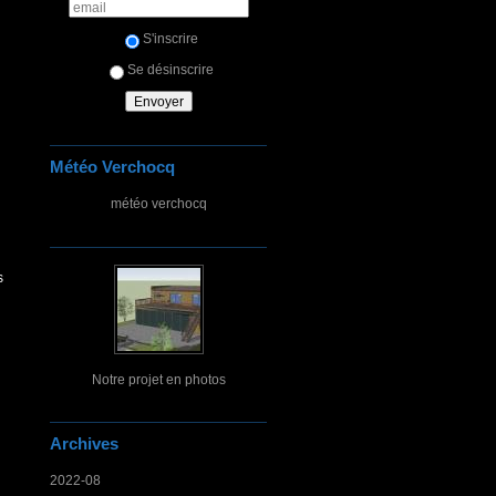
S'inscrire
Se désinscrire
Météo Verchocq
météo verchocq
s
Notre projet en photos
Archives
2022-08