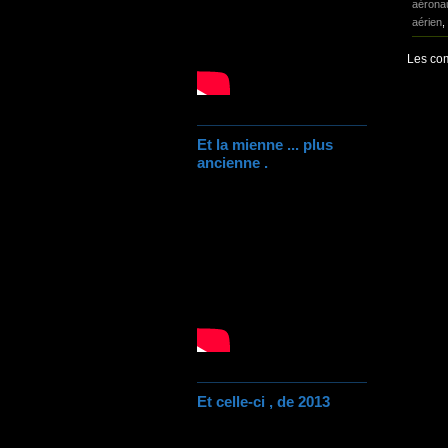
aérona
aérien
,
Les com
Et la mienne ... plus
ancienne .
Et celle-ci , de 2013