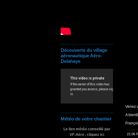
Découverte du village
aéronautique Aéro-
Delahaye
Venez v
A bient
Météo de votre chantier
Franço
Le lien météo conseillé par
21:06 
VF-Aéro
, cliquez ici