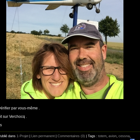
érifier par vous-même .
ôt sur Verchocq .
is
Publié dans
1-Projet
|
Lien permanent
|
Commentaires (0)
| Tags :
totem
,
avion
,
cessna
,