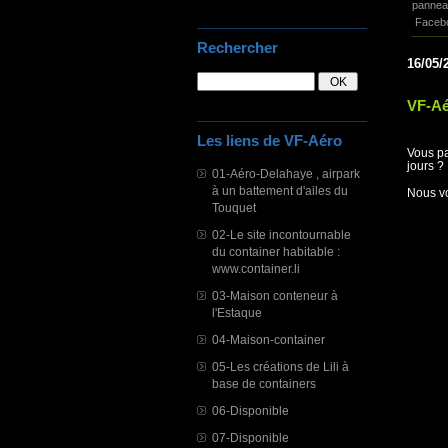
panneau
Faceb
Rechercher
16/05/
VF-Aé
Les liens de VF-Aéro
Vous pa
jours ?
01-Aéro-Delahaye , airpark
à un battement d'ailes du
Nous vo
Touquet
02-Le site incontournable
du container habitable :
www.container.li
03-Maison conteneur à
l'Estaque
04-Maison-container
05-Les créations de Lili à
base de containers
06-Disponible
07-Disponible