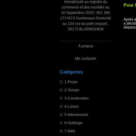
Immatriculé au registre du
Pour l
commerce et des sociétés au
16 Septembre 2020 : 801 360
173 RCS Dunkerque Domicilié
Après a
a décid
au 104 rue du petit croquet ,
dépassa
59173 BLARINGHEM
À propos
Me contacter
Catégories
1-Projet
2-Terrain
3-Construction
4-Loisirs
5-Intervenants
6-Outillage
7-Web