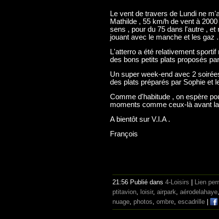
Le vent de travers de Lundi ne m'a
Mathilde , 55 km/h de vent à 2000
sens , pour du 75 dans l'autre , e
jouant avec le manche et les gaz .
L'atterro a été relativement sport
des bons petits plats proposés par 
Un super week-end avec 2 soirées
des plats préparés par Sophie et les
Comme d'habitude , on espère po
moments comme ceux-là avant la 
A bientôt sur V.I.A .
François
21:56 Publié dans
4-Loisirs
|
Lien pe
ptitavion
,
loisir
,
airpark
,
aérodelahaye
nuage
,
photos
,
ombre
,
escadrille
|