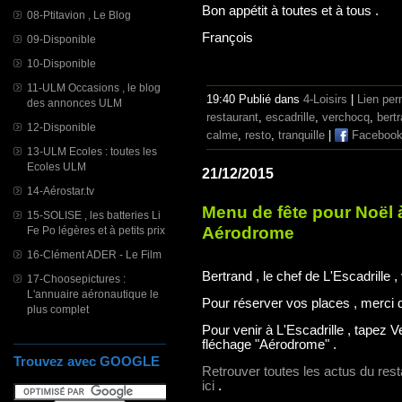
Bon appétit à toutes et à tous .
08-Ptitavion , Le Blog
François
09-Disponible
10-Disponible
11-ULM Occasions , le blog
19:40 Publié dans
4-Loisirs
|
Lien pe
des annonces ULM
restaurant
,
escadrille
,
verchocq
,
bert
12-Disponible
calme
,
resto
,
tranquille
|
Faceboo
13-ULM Ecoles : toutes les
Ecoles ULM
21/12/2015
14-Aérostar.tv
Menu de fête pour Noël à
15-SOLISE , les batteries Li
Aérodrome
Fe Po légères et à petits prix
16-Clément ADER - Le Film
Bertrand , le chef de L'Escadrille
17-Choosepictures :
L'annuaire aéronautique le
Pour réserver vos places , merci d
plus complet
Pour venir à L'Escadrille , tapez 
fléchage "Aérodrome" .
Trouvez avec GOOGLE
Retrouver toutes les actus du res
ici
.