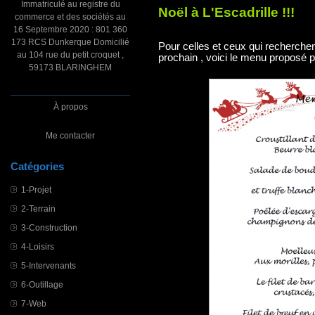
Immatriculé au registre du
Noël à L'Escadrille !!!
commerce et des sociétés au
16 Septembre 2020 : 801 360
173 RCS Dunkerque Domicilié
Pour celles et ceux qui recherche
au 104 rue du petit croquet ,
prochain , voici le menu proposé pa
59173 BLARINGHEM
À propos
Me contacter
Catégories
1-Projet
2-Terrain
3-Construction
4-Loisirs
5-Intervenants
6-Outillage
7-Web