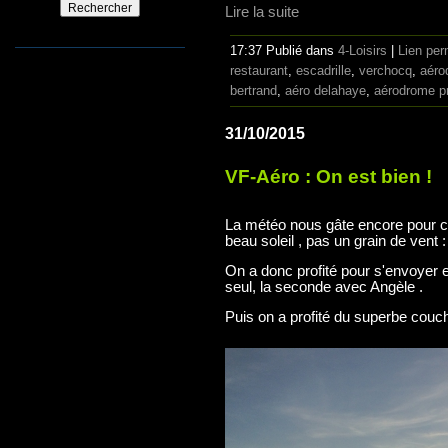
Lire la suite
17:37 Publié dans
4-Loisirs
|
Lien pe
restaurant
,
escadrille
,
verchocq
,
aéro
bertrand
,
aéro delahaye
,
aérodrome p
31/10/2015
VF-Aéro : On est bien !
La météo nous gâte encore pour 
beau soleil , pas un grain de vent :
On a donc profité pour s'envoyer e
seul, la seconde avec Angèle .
Puis on a profité du superbe couché