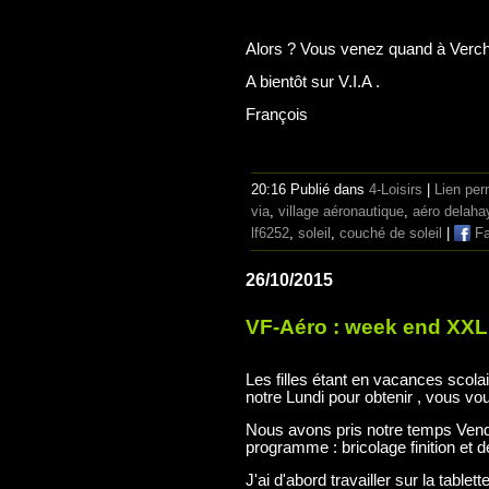
Alors ? Vous venez quand à Verc
A bientôt sur V.I.A .
François
20:16 Publié dans
4-Loisirs
|
Lien pe
via
,
village aéronautique
,
aéro delaha
lf6252
,
soleil
,
couché de soleil
|
Fa
26/10/2015
VF-Aéro : week end XXL 
Les filles étant en vacances scola
notre Lundi pour obtenir , vous v
Nous avons pris notre temps Vendr
programme : bricolage finition et d
J'ai d'abord travailler sur la table