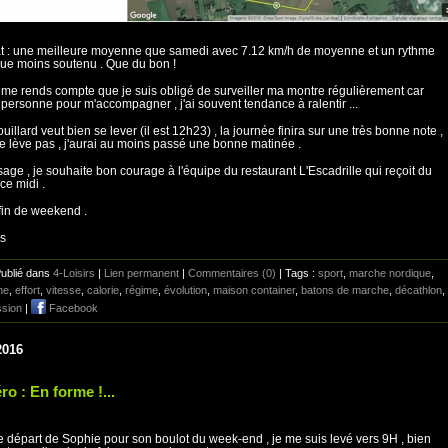
t : une meilleure moyenne que samedi avec 7.12 km/h de moyenne et un rythme
ue moins soutenu . Que du bon !
 me rends compte que je suis obligé de surveiller ma montre régulièrement car
 personne pour m'accompagner , j'ai souvent tendance à ralentir ...
ouillard veut bien se lever (il est 12h23) , la journée finira sur une très bonne note ,
 se lève pas , j'aurai au moins passé une bonne matinée .
age , je souhaite bon courage à l'équipe du restaurant L'Escadrille qui reçoit du
e midi .
in de weekend .
is
Publié dans
4-Loisirs
|
Lien permanent
|
Commentaires (0)
| Tags :
sport
,
marche nordique
,
ne
,
effort
,
vitesse
,
calorie
,
régime
,
évolution
,
maison container
,
batons de marche
,
décathlon
,
ssion
|
Facebook
2016
o : En forme !...
e départ de Sophie pour son boulot du week-end , je me suis levé vers 9H , bien