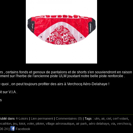
urs , certains fonds et genoux de pantalons et de shorts s'en souviendront en raison
tement sur l'herbe de l'ancienne piste ULM jouxtant notre belle piste renforcée .
uoi , on peut toujours profiter des airs à Verchocq Aéro-Delahaye !
t sur V.I.A .
is
Publié dans
4-Loisirs
|
Lien permanent
|
Commentaires (0)
| Tags :
ulm
,
air
,
ciel
,
cerf volant
,
ecathlon
,
jeu
,
loisir
,
voler
,
piloter
,
village aéronautique
,
air park
,
aéro delahaye
,
via
,
verchocq
,
06 24
|
Facebook