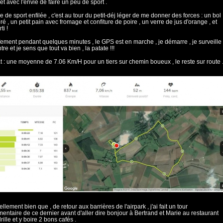
et avec l'envie de faire un peu de sport .
e de sport enfilée , c'est au tour du petit-déj léger de me donner des forces : un bol
ré , un petit pain avec fromage et confiture de poire , un verre de jus d'orange , et
ti !
ement pendant quelques minutes , le GPS est en marche , je démarre , je surveille
e et je sens que tout va bien , la patate !!!
t : une moyenne de 7.06 Km/H pour un tiers sur chemin boueux , le reste sur route 
tellement bien que , de retour aux barrières de l'airpark , j'ai fait un tour
entaire de ce dernier avant d'aller dire bonjour à Bertrand et Marie au restaurant
ille et y boire 2 bons cafés .