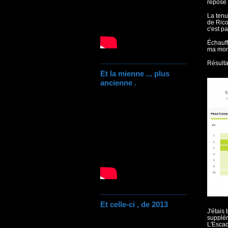
reposé 
La tenu
de Rico
c'est par
Échauff
ma montr
Résulta
Et la mienne ... plus
ancienne .
Et celle-ci , de 2013
J'étais 
supplém
L'Escadr