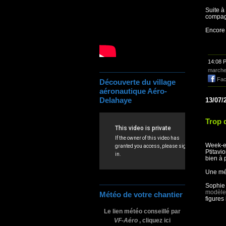
Suite à
compagn
Encore
14:08 
marche
Fac
Découverte du village
aéronautique Aéro-
Delahaye
13/07/
Trop d
Week-en
Ptitav
bien à 
Une mét
Sophie a
modèle 
Météo de votre chantier
figures
Le lien météo conseillé par
VF-Aéro
, cliquez ici