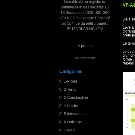
Immatriculé au registre du
VF-Aé
commerce et des sociétés au
16 Septembre 2020 : 801 360
173 RCS Dunkerque Domicilié
Déjà sa
au 104 rue du petit croquet ,
Levé à 
59173 BLARINGHEM
d'orang
prête p
Le temp
À propos
Je déci
d'un ch
Me contacter
forme ,
rejoins
Catégories
1-Projet
2-Terrain
3-Construction
4-Loisirs
5-Intervenants
6-Outillage
7-Web