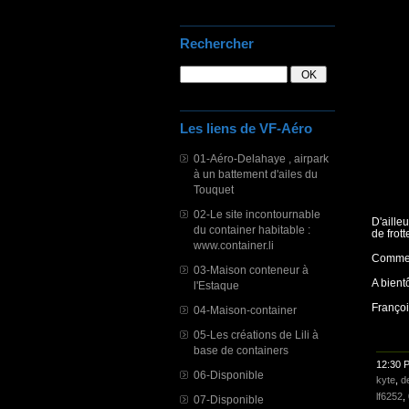
Rechercher
Les liens de VF-Aéro
01-Aéro-Delahaye , airpark
à un battement d'ailes du
Touquet
02-Le site incontournable
D'aille
du container habitable :
de frot
www.container.li
Comme q
03-Maison conteneur à
A bientô
l'Estaque
Franço
04-Maison-container
05-Les créations de Lili à
base de containers
12:30 
06-Disponible
kyte
,
d
lf6252
,
07-Disponible