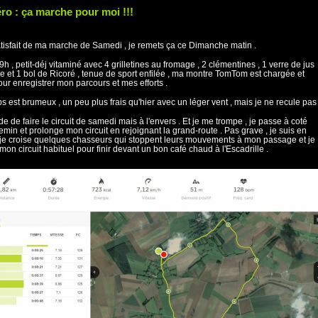
ro : ça marche pour moi !!!
tisfait de ma marche de Samedi , je remets ça ce Dimanche matin .
9h , petit-déj vitaminé avec 4 grilletines au fromage , 2 clémentines , 1 verre de jus
e et 1 bol de Ricoré , tenue de sport enfilée , ma montre TomTom est chargée et
our enregistrer mon parcours et mes efforts .
s est brumeux , un peu plus frais qu'hier avec un léger vent , mais je ne recule pas 
de de faire le circuit de samedi mais à l'envers . Et je me trompe , je passe à coté
emin et prolonge mon circuit en rejoignant la grand-route . Pas grave , je suis en
 je croise quelques chasseurs qui stoppent leurs mouvements à mon passage et je
 mon circuit habituel pour finir devant un bon café chaud à l'Escadrille .