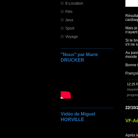
8-Location
Film
Résulta
cardiaq
Jeux
Mais je
Sport
n'ayant
Voyage
Si le br
s'il ne
Au pass
"Nous" par Marie
monde c
DRUCKER
Bonne f
Franço
12:25 
moyen
progre
22/10/
Vidéo de Miguel
HORVILLE
VF-Aér
Après l