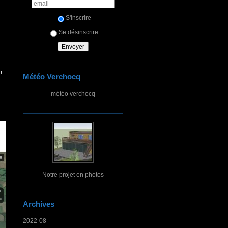
S'inscrire
Se désinscrire
!
Météo Verchocq
météo verchocq
Notre projet en photos
Archives
2022-08