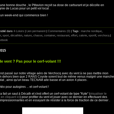
 une bonne douche , le Ptitavion reçoit sa dose de carburant et je décolle en
ie de Lucas pour un petit vol local .
 un week-end qui commence bien !
Publié dans
4-Loisirs
|
Lien permanent
|
Commentaires (0)
| Tags :
marche nordique
,
r
,
sport
,
décathlon
,
nature
,
chasse
,
container
,
restaurant
,
effort
,
calorie
,
sportif
,
verchocq
|
ebook
2015
e vent ? Pas pour le cerf-volant !!!
d passé sur notre village aéro de Verchocq avec du vent à ne pas mettre mon
ion dehors bien que 2 RANS Coyote soient tout de même venus malgré une manche
plat , ainsi qu'un beau TECNAM aile basse et un avion 4 places .
éo pour autogires ... et cerf-volant !
 fait un saut à Décath et s'est offert un cerf-volant de type "Kyte" (
visualiser le
en cliquant ici
) pour profiter du vent et jouer avec ce dernier en effectuant des
 impressionnantes et en essayant de résister à la force de traction de ce dernier .