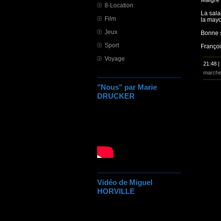
8-Location
La sala
Film
la mayo 
Jeux
Bonne s
Sport
Franço
Voyage
21:48 |
marche
"Nous" par Marie
DRUCKER
Vidéo de Miguel
HORVILLE