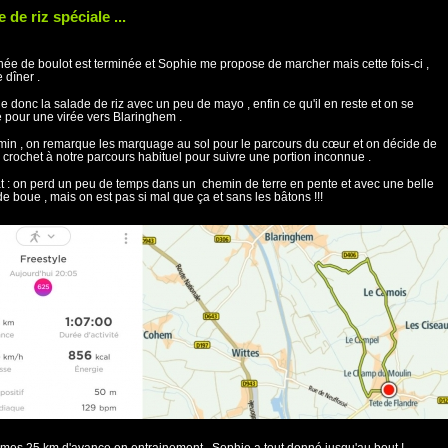
 de riz spéciale ...
née de boulot est terminée et Sophie me propose de marcher mais cette fois-ci ,
 dîner .
e donc la salade de riz avec un peu de mayo , enfin ce qu'il en reste et on se
 pour une virée vers Blaringhem .
in , on remarque les marquage au sol pour le parcours du cœur et on décide de
n crochet à notre parcours habituel pour suivre une portion inconnue .
t : on perd un peu de temps dans un chemin de terre en pente et avec une belle
de boue , mais on est pas si mal que ça et sans les bâtons !!!
mes 25 km d'avance en entrainement , Sophie a tout donné jusqu'au bout !