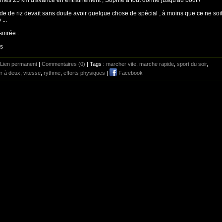
de de riz devait sans doute avoir quelque chose de spécial , à moins que ce ne soi
...
oirée .
is
Lien permanent
|
Commentaires (0)
| Tags :
marcher vite
,
marche rapide
,
sport du soir
,
r à deux
,
vitesse
,
rythme
,
efforts physiques
|
Facebook