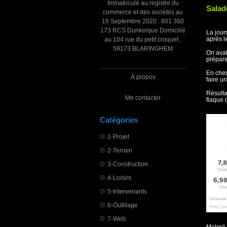
Immatriculé au registre du
Salade
commerce et des sociétés au
16 Septembre 2020 : 801 360
173 RCS Dunkerque Domicilié
La jour
après le
au 104 rue du petit croquet ,
59173 BLARINGHEM
On aval
prépare
En chem
À propos
faire u
Résulta
Me contacter
flaque 
Catégories
1-Projet
2-Terrain
3-Construction
4-Loisirs
5-Intervenants
6-Outillage
7-Web
Malgré 