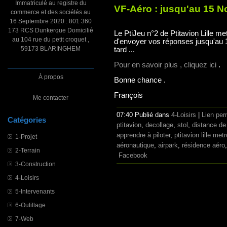
Immatriculé au registre du
VF-Aéro : jusqu'au 15 N
commerce et des sociétés au
16 Septembre 2020 : 801 360
173 RCS Dunkerque Domicilié
Le PtiJeu n°2 de Ptitavion Lille m
au 104 rue du petit croquet ,
d'envoyer vos réponses jusqu'au 1
59173 BLARINGHEM
tard ...
Pour en savoir plus , cliquez ici
.
À propos
Bonne chance .
François
Me contacter
07:40 Publié dans
4-Loisirs
|
Lien pe
Catégories
ptitavion
,
decollage
,
stol
,
distance de
apprendre à piloter
,
ptitavion lille met
1-Projet
aéronautique
,
airpark
,
résidence aéro
2-Terrain
Facebook
3-Construction
4-Loisirs
5-Intervenants
6-Outillage
7-Web