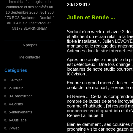
Immatriculé au registre du
20/12/2017
commerce et des sociétés au
16 Septembre 2020 : 801 360
Julien et Renée ...
173 RCS Dunkerque Domicilié
au 104 rue du petit croquet ,
59173 BLARINGHEM
Sortant d'un week-end avec 2 déco
et affichent un écran relatif à la li
fidèle installateur , Julien LEVOYE
À propos
montage et le réglage des antenne
Antennes dont
le site internet es
Me contacter
Après une analyse complète du pro
est défectueux . Une fois changé , 
locataires de notre studio pourront
Catégories
télévision .
1-Projet
Encore un grand merci à Julien , et
contacter de ma part , je vous le
2-Terrain
3-Construction
Et Renée ... Certains comprendro
nombre de buttes de terre incroyab
4-Loisirs
comme d'habitude , j'ai ressorti 
concernée en cliquant ici
) et il 
5-Intervenants
Renée La Taupe !!!
6-Outillage
Bien évidemment , ses cousines n
7-Web
prochaine visite car notre gazon es