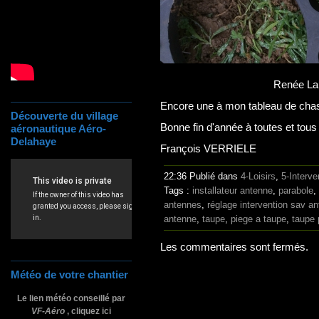
Renée La 
Encore une à mon tableau de chass
Découverte du village
Bonne fin d'année à toutes et tous 
aéronautique Aéro-
Delahaye
François VERRIELE
22:36 Publié dans
4-Loisirs
,
5-Interv
Tags :
installateur antenne
,
parabole
,
antennes
,
réglage intervention sav a
antenne
,
taupe
,
piege a taupe
,
taupe 
Les commentaires sont fermés.
Météo de votre chantier
Le lien météo conseillé par
VF-Aéro
, cliquez ici