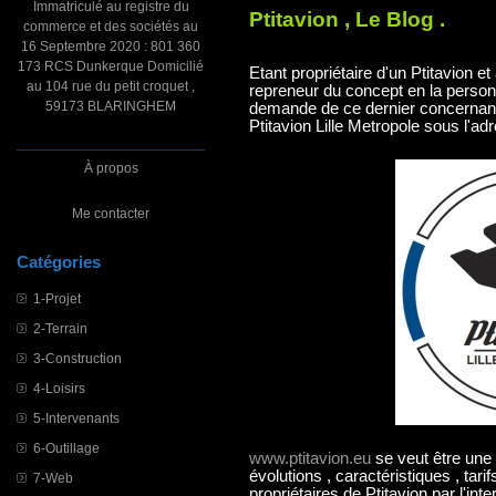
Immatriculé au registre du
Ptitavion , Le Blog .
commerce et des sociétés au
16 Septembre 2020 : 801 360
173 RCS Dunkerque Domicilié
Etant propriétaire d'un Ptitavion e
au 104 rue du petit croquet ,
repreneur du concept en la person
59173 BLARINGHEM
demande de ce dernier concernant l
Ptitavion Lille Metropole sous l'a
À propos
Me contacter
Catégories
1-Projet
2-Terrain
3-Construction
4-Loisirs
5-Intervenants
6-Outillage
www.ptitavion.eu
se veut être une 
évolutions , caractéristiques , tar
7-Web
propriétaires de Ptitavion par l'in