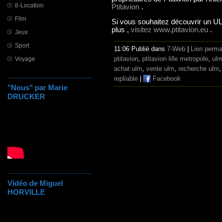
8-Location
Ptitavion
.
Film
Si vous souhaitez découvrir un ULM
plus ,
visitez www.ptitavion.eu
.
Jeux
Sport
11:06 Publié dans
7-Web
|
Lien perm
ptitavion
,
ptitavion lille metropole
,
ulm
Voyage
achat ulm
,
vente ulm
,
recherche ulm
repliable
|
Facebook
"Nous" par Marie
DRUCKER
Vidéo de Miguel
HORVILLE