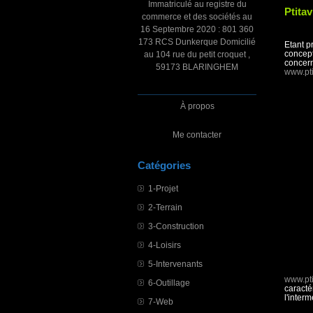
Immatriculé au registre du
Ptitav
commerce et des sociétés au
16 Septembre 2020 : 801 360
173 RCS Dunkerque Domicilié
Etant p
concept
au 104 rue du petit croquet ,
concern
59173 BLARINGHEM
www.pti
À propos
Me contacter
Catégories
1-Projet
2-Terrain
3-Construction
4-Loisirs
5-Intervenants
www.pti
6-Outillage
caracté
l'inter
7-Web