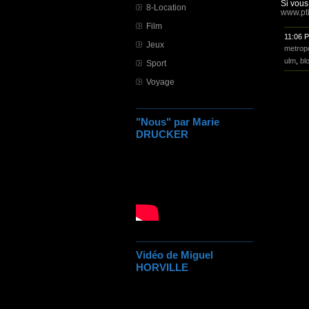
Si vous
8-Location
www.pti
Film
11:06 
Jeux
metrop
ulm
,
bl
Sport
Voyage
"Nous" par Marie
DRUCKER
Vidéo de Miguel
HORVILLE