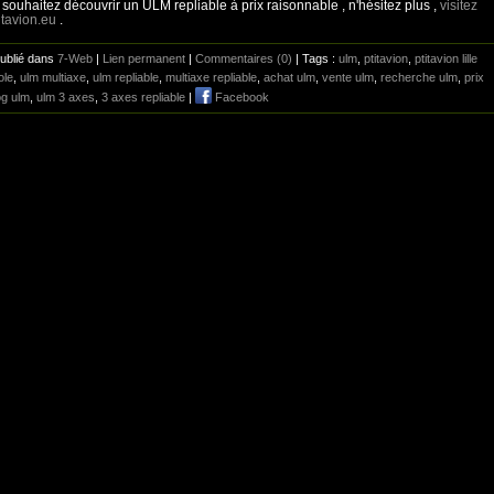
 souhaitez découvrir un ULM repliable à prix raisonnable , n'hésitez plus ,
visitez
tavion.eu
.
Publié dans
7-Web
|
Lien permanent
|
Commentaires (0)
| Tags :
ulm
,
ptitavion
,
ptitavion lille
ole
,
ulm multiaxe
,
ulm repliable
,
multiaxe repliable
,
achat ulm
,
vente ulm
,
recherche ulm
,
prix
og ulm
,
ulm 3 axes
,
3 axes repliable
|
Facebook