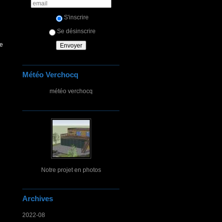
S'inscrire
Se désinscrire
se
Météo Verchocq
météo verchocq
Notre projet en photos
Archives
2022-08