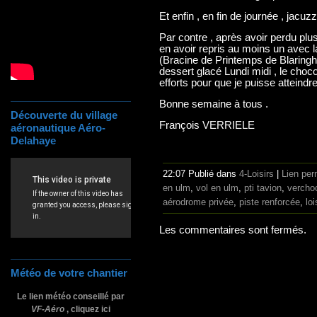
Et enfin , en fin de journée , jacuzz
Par contre , après avoir perdu plus
en avoir repris au moins un avec l
(Bracine de Printemps de Blaringh
dessert glacé Lundi midi , le cho
efforts pour que je puisse atteindr
Bonne semaine à tous .
Découverte du village
François VERRIELE
aéronautique Aéro-
Delahaye
22:07 Publié dans
4-Loisirs
|
Lien pe
en ulm
,
vol en ulm
,
pti tavion
,
vercho
aérodrome privée
,
piste renforcée
,
loi
Les commentaires sont fermés.
Météo de votre chantier
Le lien météo conseillé par
VF-Aéro
, cliquez ici