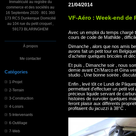
Immatriculé au registre du
21/04/2014
commerce et des sociétés au
16 Septembre 2020 : 801 360
VF-Aéro : Week-end de
173 RCS Dunkerque Domicilié
au 104 rue du petit croquet ,
59173 BLARINGHEM
Avec un emploi du temps chargé to
cours de code de Mathilde , difficil
À propos
Dimanche , alors que nos amis bel
avons fait un petit tour en Belgi
d'acheter quelques bricoles et déco
Me contacter
Et puis , Dimanche soir , nous so
demie avant Ch'Marco et Gina venu
Catégories
studio . Une bonne soirée , discutai
1-Projet
Enfin , levé tôt ce Lundi de Pâque
permettant d'effectuer un petit v
2-Terrain
précieux liquide servant de carbura
3-Construction
histoires de survoler quelques ma
feront plaisir aux différents propr
4-Loisirs
profitaient du jacuzzi à 38°C .
5-Intervenants
6-Outillage
7-Web