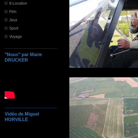
8-Location
Film
Jeux
Sport
Voyage
"Nous" par Marie
DRUCKER
Vidéo de Miguel
HORVILLE