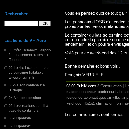
Vous en pensez quoi de tout ça ?
Rechercher
Les panneaux d'OSB n'attendent p
posés sur les parois métalliques 
Le container du bas se termine cot
entreprendre la premiére couche d
Les liens de VF-Aéro
lendemain , et on pourra envisager
01-Aéro-Delahaye , airpark
Voilà pour ce week-end des 12 et 
à un battement d'ailes du
.
Touquet
Bonne semaine et bons vols .
02-Le site incontournable
du container habitable :
François VERRIELE
www.container.li
03-Maison conteneur à
08:00 Publié dans
3-Construction
|
Li
l'Estaque
maison conteneur
,
conteneur habitabl
résidence aéronautique
,
air villa
,
air p
04-Maison-container
verchocq
,
lf6252
,
ulm
,
avion
,
loisir aé
05-Les créations de Lili à
base de containers
Les commentaires sont fermés.
06-Disponible
07-Disponible