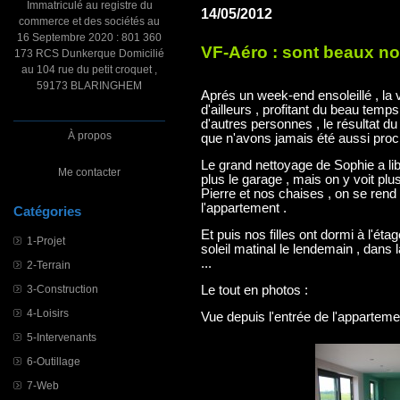
Immatriculé au registre du
14/05/2012
commerce et des sociétés au
16 Septembre 2020 : 801 360
VF-Aéro : sont beaux no
173 RCS Dunkerque Domicilié
au 104 rue du petit croquet ,
59173 BLARINGHEM
Aprés un week-end ensoleillé , la 
d'ailleurs , profitant du beau temps
d'autres personnes , le résultat du 
À propos
que n'avons jamais été aussi proch
Le grand nettoyage de Sophie a li
Me contacter
plus le garage , mais on y voit plu
Pierre et nos chaises , on se ren
l'appartement .
Catégories
Et puis nos filles ont dormi à l'éta
1-Projet
soleil matinal le lendemain , dans
...
2-Terrain
3-Construction
Le tout en photos :
4-Loisirs
Vue depuis l'entrée de l'apparteme
5-Intervenants
6-Outillage
7-Web