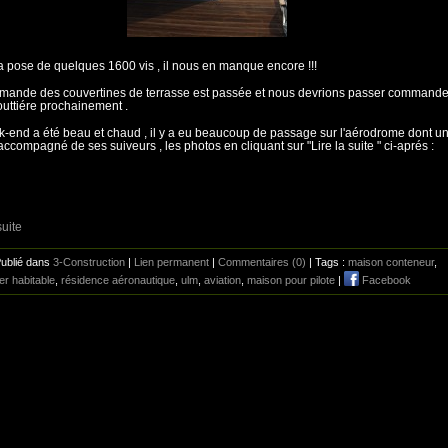
a pose de quelques 1600 vis , il nous en manque encore !!!
mande des couvertines de terrasse est passée et nous devrions passer command
outtiére prochainement .
-end a été beau et chaud , il y a eu beaucoup de passage sur l'aérodrome dont u
ccompagné de ses suiveurs , les photos en cliquant sur "Lire la suite " ci-aprés :
suite
Publié dans
3-Construction
|
Lien permanent
|
Commentaires (0)
| Tags :
maison conteneur
,
er habitable
,
résidence aéronautique
,
ulm
,
aviation
,
maison pour pilote
|
Facebook