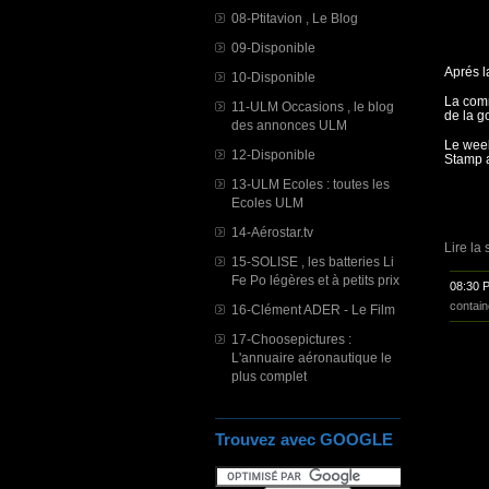
08-Ptitavion , Le Blog
09-Disponible
Aprés l
10-Disponible
La com
11-ULM Occasions , le blog
de la g
des annonces ULM
Le week
12-Disponible
Stamp a
13-ULM Ecoles : toutes les
Ecoles ULM
14-Aérostar.tv
Lire la 
15-SOLISE , les batteries Li
Fe Po légères et à petits prix
08:30 
contain
16-Clément ADER - Le Film
17-Choosepictures :
L'annuaire aéronautique le
plus complet
Trouvez avec GOOGLE