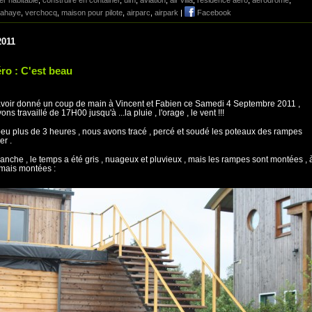
er habitable
,
construire en container
,
ulm
,
aviation
,
air villa
,
résidence aéro
,
aérodrome
,
lahaye
,
verchocq
,
maison pour pilote
,
airparc
,
airpark
|
Facebook
2011
ro : C'est beau
voir donné un coup de main à Vincent et Fabien ce Samedi 4 Septembre 2011 ,
ns travaillé de 17H00 jusqu'à ...la pluie , l'orage , le vent !!!
eu plus de 3 heures , nous avons tracé , percé et soudé les poteaux des rampes
er .
nche , le temps a été gris , nuageux et pluvieux , mais les rampes sont montées , 
 mais montées :