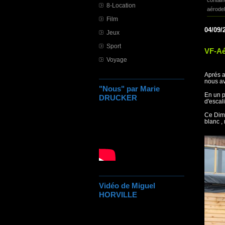
contain
8-Location
aérode
Film
04/09/
Jeux
Sport
VF-Aé
Voyage
Aprés a
nous avo
"Nous" par Marie
En un p
DRUCKER
d'escali
Ce Dima
blanc ,
Vidéo de Miguel
HORVILLE