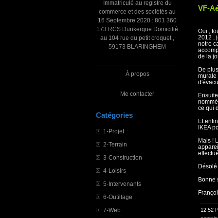
Immatriculé au registre du
VF-Aér
commerce et des sociétés au
16 Septembre 2020 : 801 360
173 RCS Dunkerque Domicilié
Oui , t
2012 , 
au 104 rue du petit croquet ,
notre c
59173 BLARINGHEM
accompa
de la j
De plus
À propos
murale 
d'évacu
Me contacter
Ensuite
nommée
ce qui 
Catégories
Et enfi
IKEA po
1-Projet
Mais ! 
2-Terrain
apparei
effectué
3-Construction
Désolé 
4-Loisirs
Bonne s
5-Intervenants
Franço
6-Outillage
7-Web
12:52 