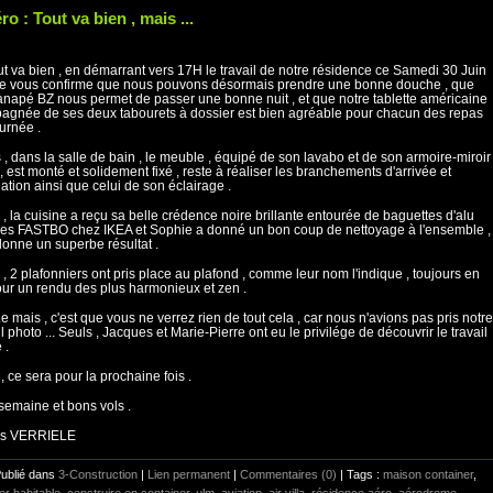
o : Tout va bien , mais ...
out va bien , en démarrant vers 17H le travail de notre résidence ce Samedi 30 Juin
je vous confirme que nous pouvons désormais prendre une bonne douche , que
anapé BZ nous permet de passer une bonne nuit , et que notre tablette américaine
gnée de ses deux tabourets à dossier est bien agréable pour chacun des repas
ournée .
 , dans la salle de bain , le meuble , équipé de son lavabo et de son armoire-miroir
, est monté et solidement fixé , reste à réaliser les branchements d'arrivée et
ation ainsi que celui de son éclairage .
 , la cuisine a reçu sa belle crédence noire brillante entourée de baguettes d'alu
s FASTBO chez IKEA et Sophie a donné un bon coup de nettoyage à l'ensemble ,
donne un superbe résultat .
n , 2 plafonniers ont pris place au plafond , comme leur nom l'indique , toujours en
ur un rendu des plus harmonieux et zen .
Le mais , c'est que vous ne verrez rien de tout cela , car nous n'avions pas pris notre
l photo ... Seuls , Jacques et Marie-Pierre ont eu le privilége de découvrir le travail
 .
, ce sera pour la prochaine fois .
emaine et bons vols .
is VERRIELE
Publié dans
3-Construction
|
Lien permanent
|
Commentaires (0)
| Tags :
maison container
,