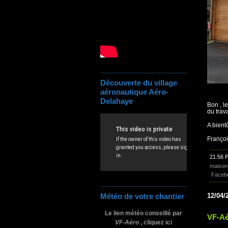
Découverte du village
aéronautique Aéro-
Delahaye
Bon , l
du trav
A bientô
Franço
21:56 
maison 
Faceb
12/04/
Météo de votre chantier
Le lien météo conseillé par
VF-Aé
VF-Aéro
, cliquez ici