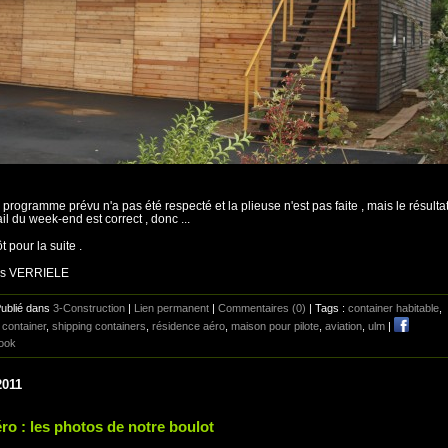
e programme prévu n'a pas été respecté et la plieuse n'est pas faite , mais le résulta
ail du week-end est correct , donc ...
t pour la suite .
is VERRIELE
Publié dans
3-Construction
|
Lien permanent
|
Commentaires (0)
| Tags :
container habitable
,
container
,
shipping containers
,
résidence aéro
,
maison pour pilote
,
aviation
,
ulm
|
ook
2011
ro : les photos de notre boulot