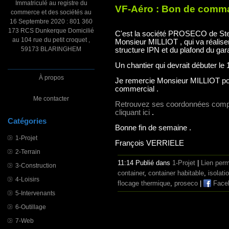
Immatriculé au registre du
VF-Aéro : Bon de comm
commerce et des sociétés au
16 Septembre 2020 : 801 360
173 RCS Dunkerque Domicilié
C'est la société PROSECO de Stee
au 104 rue du petit croquet ,
Monsieur MILLIOT , qui va réaliser
59173 BLARINGHEM
structure IPN et du plafond du gar
Un chantier qui devrait débuter le 1
À propos
Je remercie Monsieur MILLIOT pou
commercial .
Me contacter
Retrouvez ses coordonnées complé
cliquant ici
.
Catégories
Bonne fin de semaine .
1-Projet
François VERRIELE
2-Terrain
11:14 Publié dans
1-Projet
|
Lien per
3-Construction
container
,
container habitable
,
isolati
4-Loisirs
flocage thermique
,
proseco
|
Face
5-Intervenants
6-Outillage
7-Web