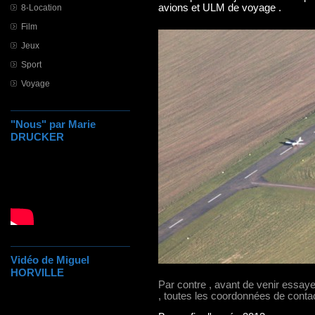
avions et ULM de voyage .
8-Location
Film
Jeux
Sport
Voyage
"Nous" par Marie
DRUCKER
Vidéo de Miguel
HORVILLE
Par contre , avant de venir essaye
, toutes les coordonnées de contact