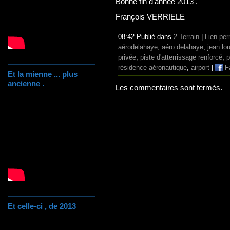
Bonne fin d'année 2013 .
François VERRIELE
08:42 Publié dans
2-Terrain
|
Lien pe
aérodelahaye
,
aéro delahaye
,
jean lo
privée
,
piste d'atterrissage renforcé
,
p
résidence aéronautique
,
airport
|
F
Et la mienne ... plus
ancienne .
Les commentaires sont fermés.
Et celle-ci , de 2013