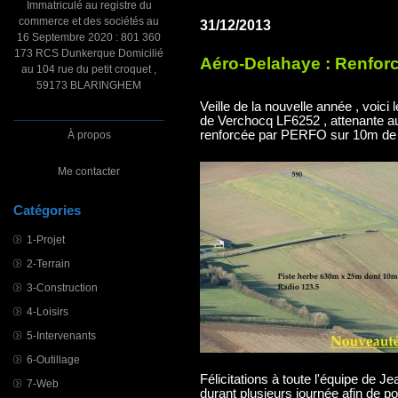
Immatriculé au registre du
commerce et des sociétés au
31/12/2013
16 Septembre 2020 : 801 360
173 RCS Dunkerque Domicilié
Aéro-Delahaye : Renforce
au 104 rue du petit croquet ,
59173 BLARINGHEM
Veille de la nouvelle année , voici
de Verchocq LF6252 , attenante au
renforcée par PERFO sur 10m de l
À propos
Me contacter
Catégories
1-Projet
2-Terrain
3-Construction
4-Loisirs
5-Intervenants
6-Outillage
Félicitations à toute l'équipe de Je
7-Web
durant plusieurs journée afin de po