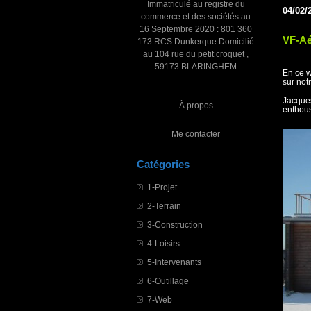
Immatriculé au registre du
04/02/
commerce et des sociétés au
16 Septembre 2020 : 801 360
VF-Aér
173 RCS Dunkerque Domicilié
au 104 rue du petit croquet ,
59173 BLARINGHEM
En ce w
sur notr
Jacques
À propos
enthous
Me contacter
Catégories
1-Projet
2-Terrain
3-Construction
4-Loisirs
5-Intervenants
6-Outillage
7-Web