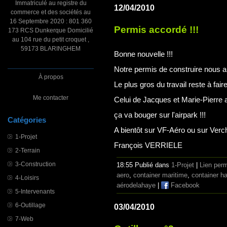
Immatriculé au registre du
12/04/2010
commerce et des sociétés au
16 Septembre 2020 : 801 360
Permis accordé !!!
173 RCS Dunkerque Domicilié
au 104 rue du petit croquet ,
59173 BLARINGHEM
Bonne nouvelle !!!
Notre permis de construire nous a
À propos
Le plus gros du travail reste à fa
Me contacter
Celui de Jacques et Marie-Pierre 
ça va bouger sur l'airpark !!!
Catégories
A bientôt sur VF-Aéro ou sur Verc
1-Projet
François VERRIELE
2-Terrain
3-Construction
18:55 Publié dans
1-Projet
|
Lien per
aero
,
container maritime
,
container ha
4-Loisirs
aérodelahaye
|
Facebook
5-Intervenants
6-Outillage
03/04/2010
7-Web