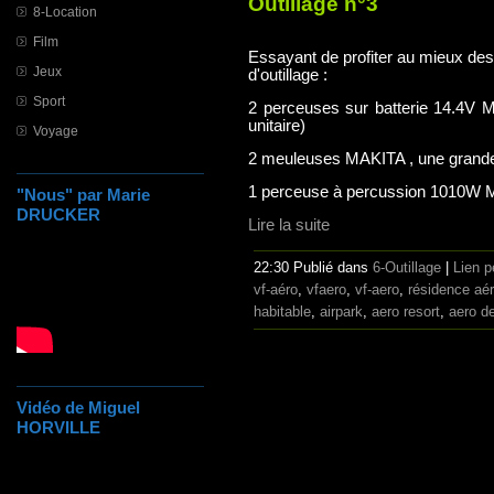
Outillage n°3
8-Location
Film
Essayant de profiter au mieux des
Jeux
d'outillage :
Sport
2 perceuses sur batterie 14.4V 
unitaire)
Voyage
2 meuleuses MAKITA , une grande e
1 perceuse à percussion 1010W 
"Nous" par Marie
DRUCKER
Lire la suite
22:30 Publié dans
6-Outillage
|
Lien 
vf-aéro
,
vfaero
,
vf-aero
,
résidence aé
habitable
,
airpark
,
aero resort
,
aero d
Vidéo de Miguel
HORVILLE